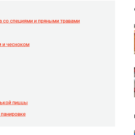
а со специями и пряными травами
м и чесноком
нькой пиццы
 панировке