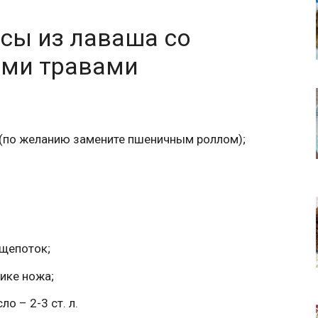
псы из лаваша со
ыми травами
 (по желанию замените пшеничным роллом);
 щепоток;
ике ножа;
о – 2-3 ст. л.