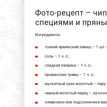
Фото-рецепт – чи
специями и прян
Ингредиенты:
тонкий армянский лаваш – 1 шт.
соль – 1 ч. л.;
сладкая паприка – 1 ч. л.;
прованские травы – 1 ч. л.;
мускатный орех молотый – пару
черный молотый перец – на конч
оливковое или подсолнечное масл