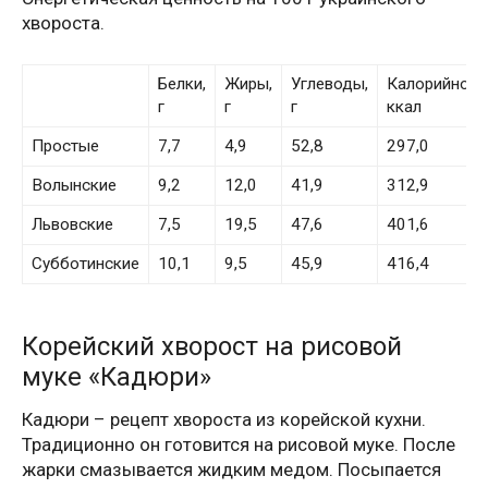
хвороста.
Белки,
Жиры,
Углеводы,
Калорийност
г
г
г
ккал
Простые
7,7
4,9
52,8
297,0
Волынские
9,2
12,0
41,9
312,9
Львовские
7,5
19,5
47,6
401,6
Субботинские
10,1
9,5
45,9
416,4
Корейский хворост на рисовой
муке «Кадюри»
Кадюри – рецепт хвороста из корейской кухни.
Традиционно он готовится на рисовой муке. После
жарки смазывается жидким медом. Посыпается