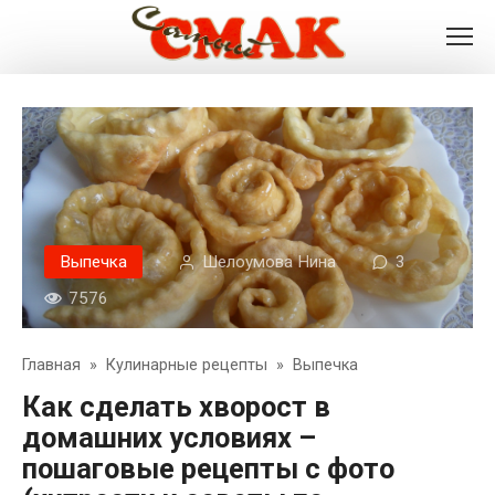
Перейти
к
контенту
Выпечка
Шелоумова Нина
3
7576
Главная
»
Кулинарные рецепты
»
Выпечка
Как сделать хворост в
домашних условиях –
пошаговые рецепты с фото