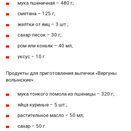
мука пшеничная – 480 г;
сметана – 125 г;
желтки от яиц – 3 шт.;
сахар-песок – 30 г;
ром или коньяк – 40 мл;
уксус – 10 г.
Продукты для приготовления выпечки «Вергуны
волынские»:
мука тонкого помола из пшеницы – 320 г;
яйца куриные – 5 шт.;
растительное масло – 50 мл;
сахар – 50 г.