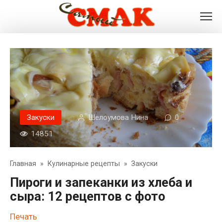
Перейти
к
контенту
Закуски
Шелоумова Нина
0
14851
Главная
»
Кулинарные рецепты
»
Закуски
Пироги и запеканки из хлеба и
сыра: 12 рецептов с фото
Печать