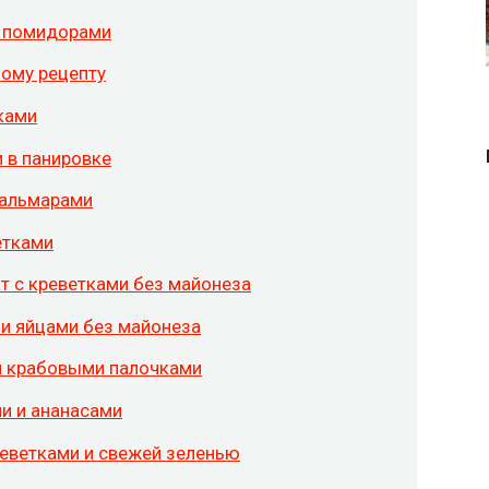
и помидорами
бому рецепту
ками
 в панировке
кальмарами
етками
т с креветками без майонеза
 и яйцами без майонеза
и крабовыми палочками
и и ананасами
еветками и свежей зеленью