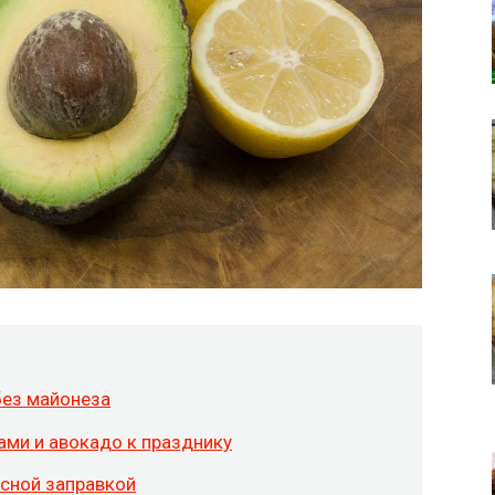
без майонеза
ами и авокадо к празднику
усной заправкой