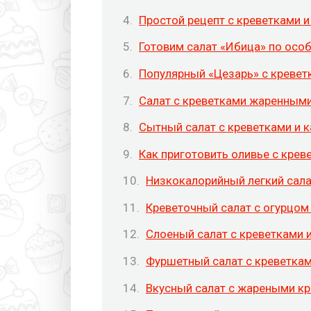
Простой рецепт с креветками 
Готовим салат «Ибица» по осо
Популярный «Цезарь» с кревет
Салат с креветками жаренными
Сытный салат с креветками и 
Как приготовить оливье с крев
Низкокалорийный легкий сала
Креветочный салат с огурцом
Слоеный салат с креветками 
Фуршетный салат с креветкам
Вкусный салат с жареными кр