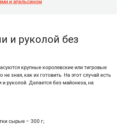
ами и апельсином
и и руколой без
расуются крупные королевские или тигровые
не зная, как их готовить. На этот случай есть
 и руколой. Делается без майонеза, на
тки сырые – 300 г;