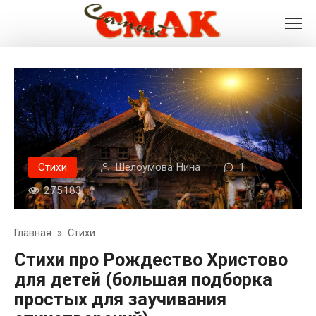
Перейти
к
контенту
Стихи
Шелоумова Нина
1
275183
Главная
»
Стихи
Стихи про Рождество Христово
для детей (большая подборка
простых для заучивания