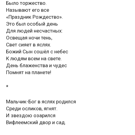
Было торжество.
Называют его все
«Праздник Рождество».
Это был особый день
Для людей несчастных:
Освещая ночи тень,
Свет сияет в яслях.
Божий Сын сошёл с небес
К людям всем на свете.
День блаженства и чудес
Помнят на планете!
*
Мaльчик-Бoг в яcляx poдилcя
Cpeди ocликoв, ягнят.
И звeздoю oзapилcя
Вифлeeмcкий двop и caд.