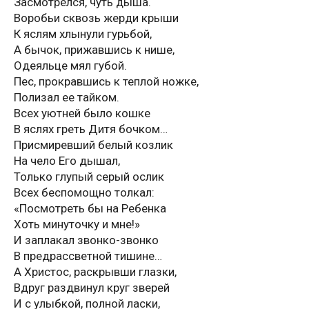
Засмотрелся, чуть дыша.
Воробьи сквозь жерди крыши
К яслям хлынули гурьбой,
А бычок, прижавшись к нише,
Одеяльце мял губой.
Пес, прокравшись к теплой ножке,
Полизал ее тайком.
Всех уютней было кошке
В яслях греть Дитя бочком…
Присмиревший белый козлик
На чело Его дышал,
Только глупый серый ослик
Всех беспомощно толкал:
«Посмотреть бы на Ребенка
Хоть минуточку и мне!»
И заплакал звонко-звонко
В предрассветной тишине…
А Христос, раскрывши глазки,
Вдруг раздвинул круг зверей
И с улыбкой, полной ласки,