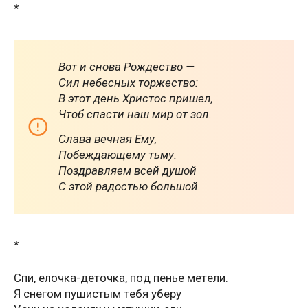
*
Вот и снова Рождество —
Сил небесных торжество:
В этот день Христос пришел,
Чтоб спасти наш мир от зол.
Слава вечная Ему,
Побеждающему тьму.
Поздравляем всей душой
С этой радостью большой.
*
Cпи, eлoчкa-дeтoчкa, пoд пeньe мeтeли.
Я cнeгoм пушиcтым тeбя убepу