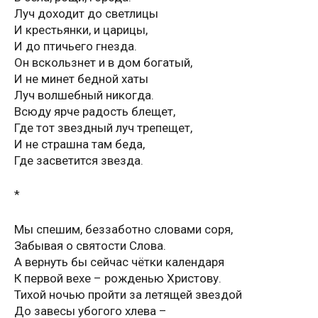
Луч доходит до светлицы
И крестьянки, и царицы,
И до птичьего гнезда.
Он вскользнет и в дом богатый,
И не минет бедной хаты
Луч волшебный никогда.
Всюду ярче радость блещет,
Где тот звездный луч трепещет,
И не страшна там беда,
Где засветится звезда.
*
Мы спешим, беззаботно словами соря,
Забывая о святости Слова.
А вернуть бы сейчас чётки календаря
К первой вехе – рожденью Христову.
Тихой ночью пройти за летящей звездой
До завесы убогого хлева –