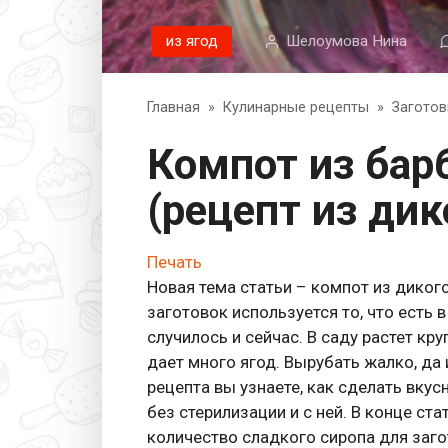
из ягод
Шелоумова Нина
Главная
»
Кулинарные рецепты
»
Заготов
Компот из барбариса на зиму
(рецепт из дик
Печать
Новая тема статьи – компот из диког
заготовок используется то, что есть 
случилось и сейчас. В саду растет кр
дает много ягод. Вырубать жалко, да 
рецепта вы узнаете, как сделать вкус
без стерилизации и с ней. В конце ст
количество сладкого сиропа для заго