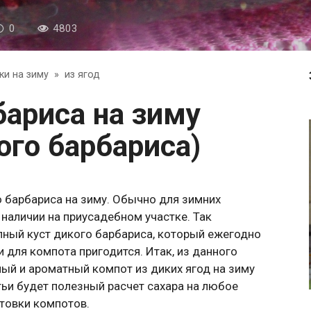
0
4803
ки на зиму
»
из ягод
ого барбариса)
о барбариса на зиму. Обычно для зимних
в наличии на приусадебном участке. Так
упный куст дикого барбариса, который ежегодно
и для компота пригодится. Итак, из данного
ный и ароматный компот из диких ягод на зиму
атьи будет полезный расчет сахара на любое
товки компотов.