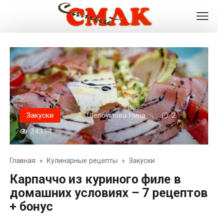
Перейти
к
контенту
Закуски
Шелоумова Нина
2
34314
Главная
»
Кулинарные рецепты
»
Закуски
Карпаччо из куриного филе в
домашних условиях – 7 рецептов
+ бонус