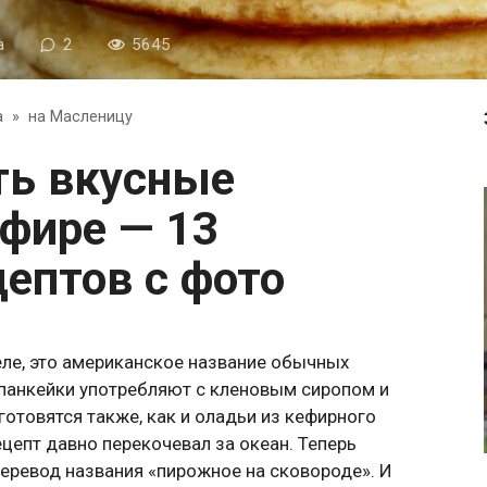
а
2
5645
а
»
на Масленицу
ефире — 13
ептов с фото
еле, это американское название обычных
 панкейки употребляют с кленовым сиропом и
отовятся также, как и оладьи из кефирного
цепт давно перекочевал за океан. Теперь
еревод названия «пирожное на сковороде». И