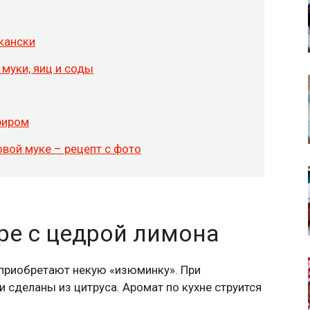
кански
 муки, яиц и соды
фиром
вой муке – рецепт с фото
ре с цедрой лимона
 приобретают некую «изюминку». При
 сделаны из цитруса. Аромат по кухне струится