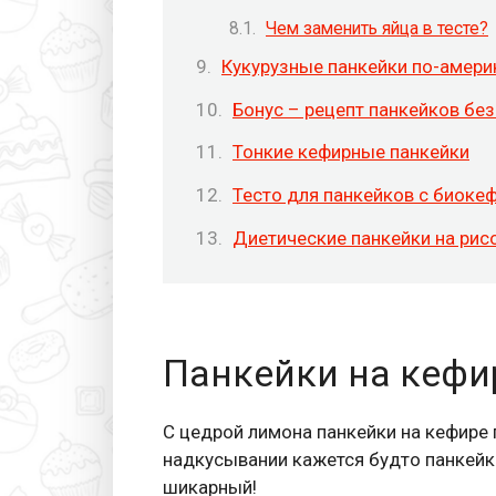
Чем заменить яйца в тесте?
Кукурузные панкейки по-амери
Бонус – рецепт панкейков без
Тонкие кефирные панкейки
Тесто для панкейков с биоке
Диетические панкейки на рисо
Панкейки на кефи
С цедрой лимона панкейки на кефире
надкусывании кажется будто панкейки
шикарный!