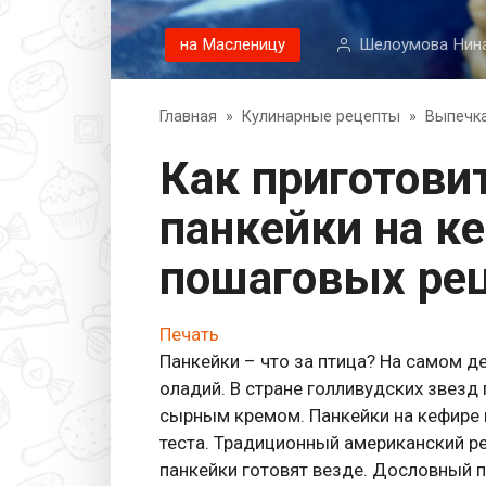
на Масленицу
Шелоумова Нин
Главная
»
Кулинарные рецепты
»
Выпечк
Как приготовить вкусные
панкейки на к
пошаговых рец
Печать
Панкейки – что за птица? На самом д
оладий. В стране голливудских звезд
сырным кремом. Панкейки на кефире г
теста. Традиционный американский ре
панкейки готовят везде. Дословный п