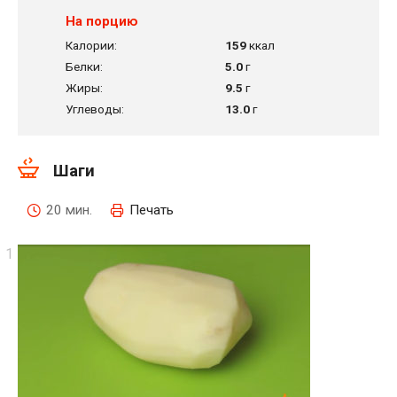
На порцию
Калории:
159
ккал
Белки:
5.0
г
Жиры:
9.5
г
Углеводы:
13.0
г
Шаги
20 мин.
Печать