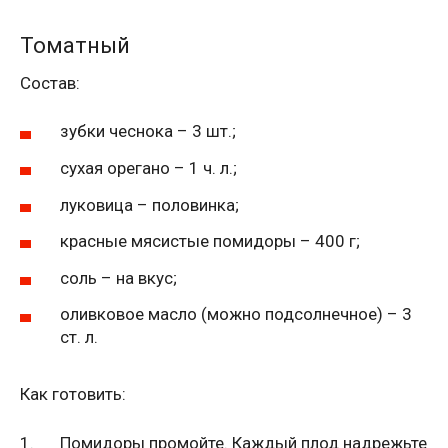
Томатный
Состав:
зубки чеснока – 3 шт.;
сухая орегано – 1 ч. л.;
луковица – половинка;
красные мясистые помидоры – 400 г;
соль – на вкус;
оливковое масло (можно подсолнечное) – 3
ст. л.
Как готовить:
Помидоры промойте. Каждый плод надрежьте