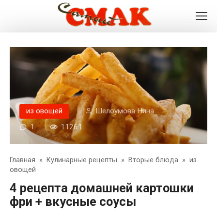
Перейти
к
контенту
из овощей
Шелоумова Нина
1
11261
Главная
»
Кулинарные рецепты
»
Вторые блюда
»
из
овощей
4 рецепта домашней картошки
фри + вкусные соусы