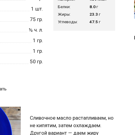
Белки:
8.0
г
1
шт.
Жиры:
23.3
г
75
гр.
Углеводы:
47.5
г
½
ч. л.
1
гр.
1
гр.
50
гр.
ать
Сливочное масло растапливаем, но
не кипятим, затем охлаждаем.
Другой вариант — даем жиру