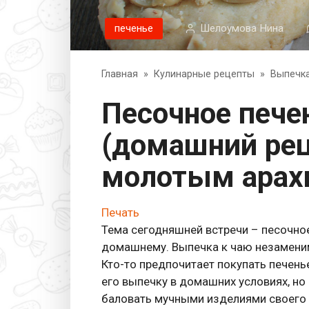
печенье
Шелоумова Нина
Главная
»
Кулинарные рецепты
»
Выпечк
Песочное печенье с орехами
(домашний рец
молотым арах
Печать
Тема сегодняшней встречи – песочное 
домашнему. Выпечка к чаю незаменим
Кто-то предпочитает покупать печенье
его выпечку в домашних условиях, н
баловать мучными изделиями своего 