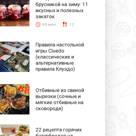
брусникой на зиму: 11
вкусных и полезных
закаток
60 мин.
12
Правила настольной
игры Cluedo
(классические и
альтернативные
правила Клуэдо)
Отбивные из свиной
вырезки (сочные и
мягкие отбивные на
сковороде)
22 рецепта горячих
бутербродов на