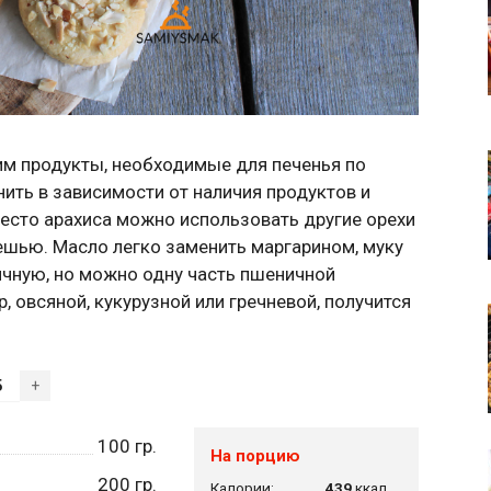
им продукты, необходимые для печенья по
ить в зависимости от наличия продуктов и
место арахиса можно использовать другие орехи
кешью. Масло легко заменить маргарином, муку
чную, но можно одну часть пшеничной
, овсяной, кукурузной или гречневой, получится
+
100
гр.
На порцию
200
гр.
Калории:
439
ккал