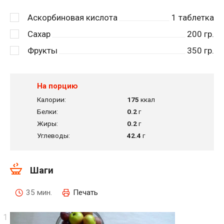
Аскорбиновая кислота
1
таблетка
Сахар
200
гр.
Фрукты
350
гр.
На порцию
Калории:
175
ккал
Белки:
0.2
г
Жиры:
0.2
г
Углеводы:
42.4
г
Шаги
35 мин.
Печать