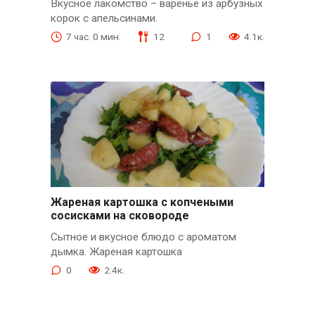
Вкусное лакомство – варенье из арбузных
корок с апельсинами.
7 час. 0 мин.
12
1
4.1к.
Жареная картошка с копчеными
сосисками на сковороде
Сытное и вкусное блюдо с ароматом
дымка. Жареная картошка
0
2.4к.