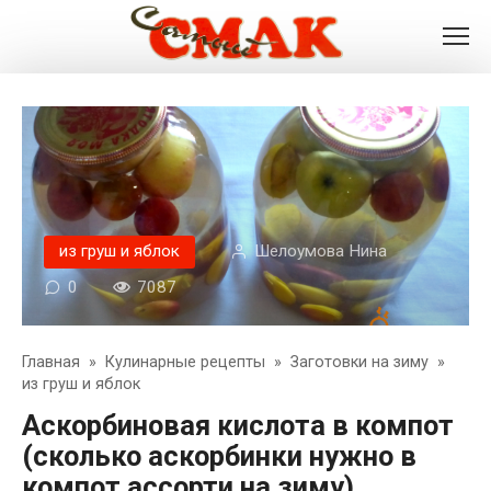
Перейти
к
контенту
из груш и яблок
Шелоумова Нина
0
7087
Главная
»
Кулинарные рецепты
»
Заготовки на зиму
»
из груш и яблок
Аскорбиновая кислота в компот
(сколько аскорбинки нужно в
компот ассорти на зиму)