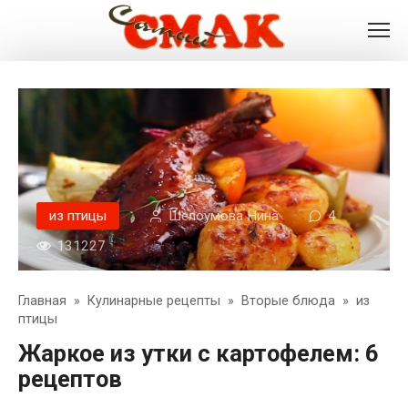
Перейти
к
контенту
из птицы
Шелоумова Нина
4
131227
Главная
»
Кулинарные рецепты
»
Вторые блюда
»
из
птицы
Жаркое из утки с картофелем: 6
рецептов