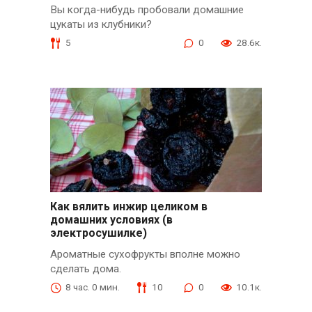
Вы когда-нибудь пробовали домашние
цукаты из клубники?
5
0
28.6к.
Как вялить инжир целиком в
домашних условиях (в
электросушилке)
Ароматные сухофрукты вполне можно
сделать дома.
8 час. 0 мин.
10
0
10.1к.