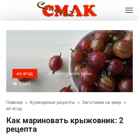
Перейти
к
контенту
из ягод
Шелоумова Нина
0
2583
Главная
»
Кулинарные рецепты
»
Заготовки на зиму
»
из ягод
Как мариновать крыжовник: 2
рецепта