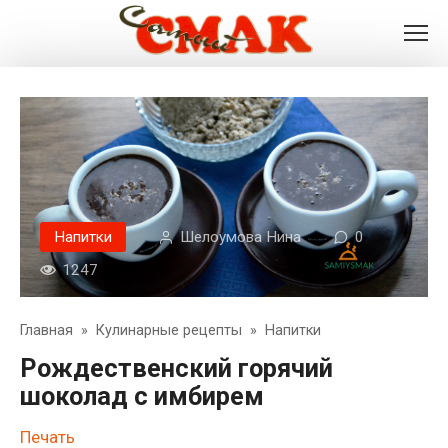
Перейти
к
контенту
Напитки
Шелоумова Нина
0
1247
Главная
»
Кулинарные рецепты
»
Напитки
Рождественский горячий
шоколад с имбирем
Печать