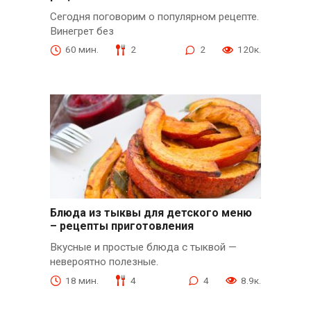
Сегодня поговорим о популярном рецепте.
Винегрет без
60 мин.
2
2
120к.
Блюда из тыквы для детского меню
– рецепты приготовления
Вкусные и простые блюда с тыквой —
невероятно полезные.
18 мин.
4
4
8.9к.