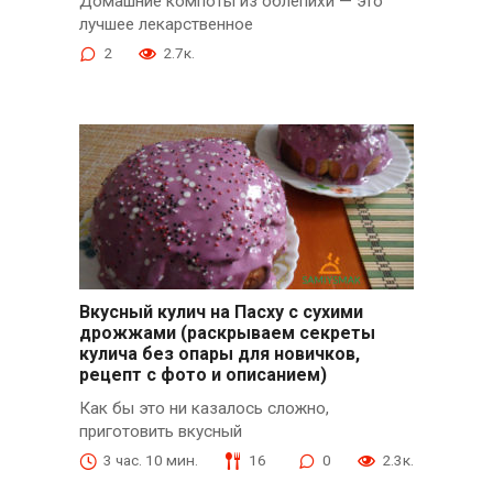
Домашние компоты из облепихи — это
лучшее лекарственное
2
2.7к.
Вкусный кулич на Пасху с сухими
дрожжами (раскрываем секреты
кулича без опары для новичков,
рецепт с фото и описанием)
Как бы это ни казалось сложно,
приготовить вкусный
3 час. 10 мин.
16
0
2.3к.