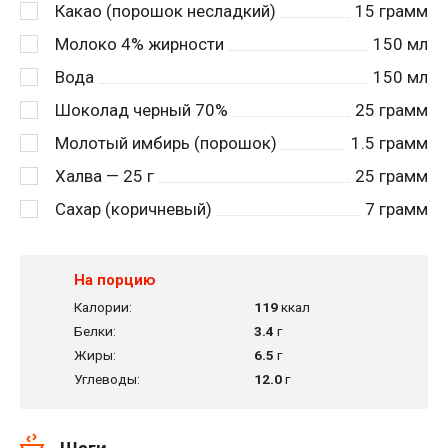
Какао (порошок несладкий)
15
грамм
Молоко 4% жирности
150
мл
Вода
150
мл
Шоколад черный 70%
25
грамм
Молотый имбирь (порошок)
1.5
грамм
Халва — 25 г
25
грамм
Сахар (коричневый)
7
грамм
На порцию
Калории:
119
ккал
Белки:
3.4
г
Жиры:
6.5
г
Углеводы:
12.0
г