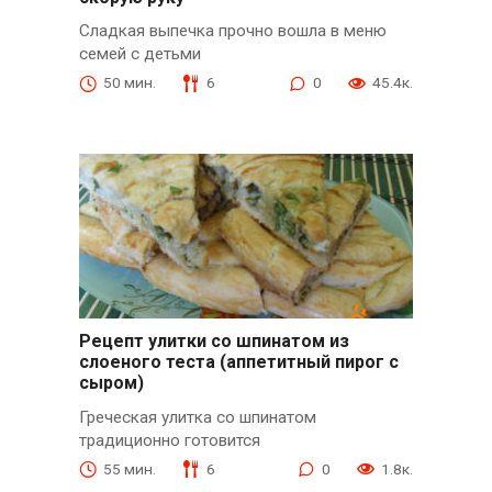
Сладкая выпечка прочно вошла в меню
семей с детьми
50 мин.
6
0
45.4к.
Рецепт улитки со шпинатом из
слоеного теста (аппетитный пирог с
сыром)
Греческая улитка со шпинатом
традиционно готовится
55 мин.
6
0
1.8к.