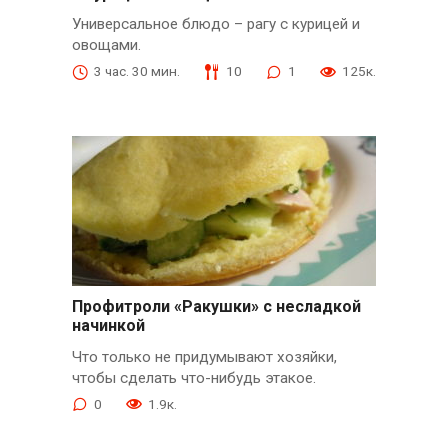
Универсальное блюдо – рагу с курицей и
овощами.
3 час. 30 мин.
10
1
125к.
Профитроли «Ракушки» с несладкой
начинкой
Что только не придумывают хозяйки,
чтобы сделать что-нибудь этакое.
0
1.9к.