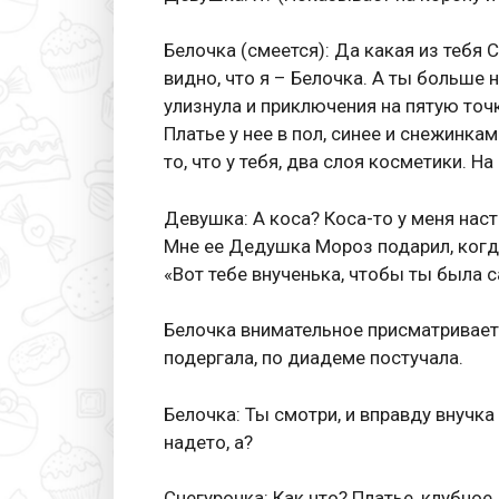
Белочка (смеется): Да какая из тебя С
видно, что я – Белочка. А ты больше 
улизнула и приключения на пятую точк
Платье у нее в пол, синее и снежинка
то, что у тебя, два слоя косметики. 
Девушка: А коса? Коса-то у меня наст
Мне ее Дедушка Мороз подарил, когда
«Вот тебе внученька, чтобы ты была 
Белочка внимательное присматриваетс
подергала, по диадеме постучала.
Белочка: Ты смотри, и вправду внучка
надето, а?
Снегурочка: Как что? Платье, клубное.