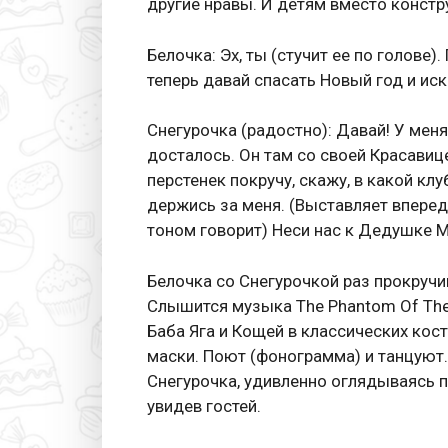
другие нравы. И детям вместо констр
Белочка: Эх, ты (стучит ее по голове)
теперь давай спасать Новый год и иск
Снегурочка (радостно): Давай! У мен
досталось. Он там со своей Красавице
перстенек покручу, скажу, в какой клуб
держись за меня. (Выставляет вперед
тоном говорит) Неси нас к Дедушке 
Белочка со Снегурочкой раз прокручив
Слышится музыка The Phantom Of The
Баба Яга и Кощей в классических кос
маски. Поют (фонограмма) и танцуют.
Снегурочка, удивленно оглядываясь п
увидев гостей.