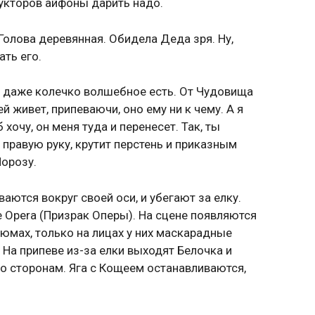
укторов айфоны дарить надо.
. Голова деревянная. Обидела Деда зря. Ну,
ать его.
я даже колечко волшебное есть. От Чудовища
й живет, припеваючи, оно ему ни к чему. А я
 хочу, он меня туда и перенесет. Так, ты
 правую руку, крутит перстень и приказным
Морозу.
аются вокруг своей оси, и убегают за елку.
 Opera (Призрак Оперы). На сцене появляются
тюмах, только на лицах у них маскарадные
 На припеве из-за елки выходят Белочка и
о сторонам. Яга с Кощеем останавливаются,