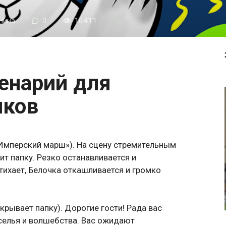
Нина
0
16411
иков
«Имперский марш»). На сцену стремительным
ит папку. Резко останавливается и
тихает, Белочка откашливается и громко
скрывает папку). Дорогие гости! Рада вас
еселья и волшебства. Вас ожидают