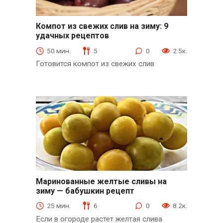
Компот из свежих слив на зиму: 9
удачных рецептов
из слив и абрикосов
50 мин.
5
0
2.5к.
Готовится компот из свежих слив
Маринованные желтые сливы на
зиму — бабушкин рецепт
из слив и абрикосов
25 мин.
6
0
8.2к.
Если в огороде растет желтая слива