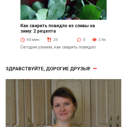
Как сварить повидло из сливы на
зиму: 2 рецепта
из слив и абрикосов
60 мин.
25
0
2.4к.
Сегодня узнаем, как сварить повидло
ЗДРАВСТВУЙТЕ, ДОРОГИЕ ДРУЗЬЯ!