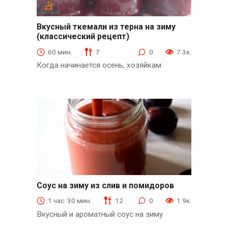
Вкусный ткемали из терна на зиму
(классический рецепт)
из слив и абрикосов
60 мин.
7
0
7.3к.
Когда начинается осень, хозяйкам
Соус на зиму из слив и помидоров
из слив и абрикосов
1 час. 30 мин.
12
0
1.9к.
Вкусный и ароматный соус на зиму